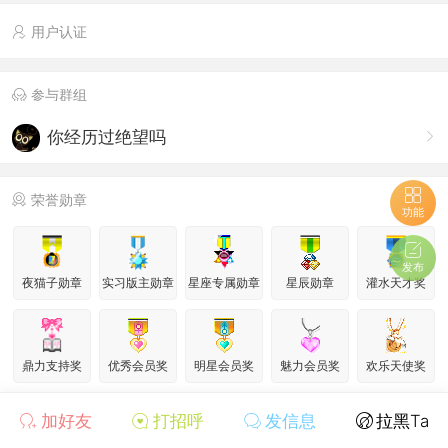
用户认证
参与群组
你经历过绝望吗
荣誉勋章
功能
发布
夜猫子勋章
实习版主勋章
星座专属勋章
星辰勋章
灌水天才奖
鼎力支持奖
优秀会员奖
明星会员奖
魅力会员奖
欢乐天使奖
加好友
打招呼
发信息
拉黑Ta