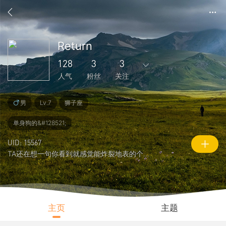
Return
128
3
3
人气
粉丝
关注
99
79
12
3
3
男
Lv.7
狮子座
主题
回复
好友
粉丝
关注
单身狗的&#128521;
0
128
3958
UID: 15567
说说
人气
积分
TA还在想一句你看到就感觉能炸裂地表的个性签名
主页
主题