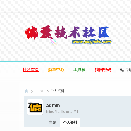
设为首页
收藏本站
社区首页
勋章中心
工具箱
找回密码
站点
admin
个人资料
偏
admin
爱
https://paijishu.cn/?1
技
主题
个人资料
术