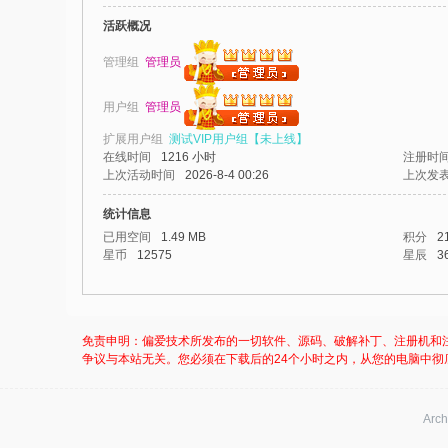
我
活跃概况
爱
管理组
管理员
辅
用户组
管理员
助
-
扩展用户组
测试VIP用户组【未上线】
在线时间
1216 小时
注册时
娱
上次活动时间
2026-8-4 00:26
上次发
乐
统计信息
网
已用空间
1.49 MB
积分
2
-
星币
12575
星辰
3
游
戏
免责申明：偏爱技术所发布的一切软件、源码、破解补丁、注册机和
源
争议与本站无关。您必须在下载后的24个小时之内，从您的电脑中彻
码
Arch