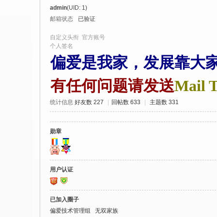
社
admin
(UID: 1)
区
邮箱状态
已验证
-
自定义头衔
官方账号
偏
个人签名
偏爱是我家，发展靠大
爱
技
有任何问题请发送
Mail T
术
吧
统计信息
好友数 227
|
回帖数 633
|
主题数 331
-
源
勋章
码
-
用户认证
科
学
已加入圈子
刀
偏爱技术管理组
无双家族
-