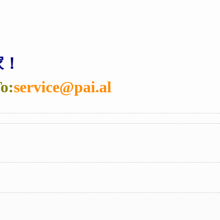
家！
o:
service@pai.al