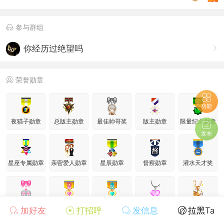
参与群组
你经历过绝望吗
荣誉勋章
功能
夜猫子勋章
总版主勋章
最佳帅哥奖
版主勋章
限量纪念勋章
发布
星座专属勋章
亲密爱人勋章
星辰勋章
督察勋章
灌水天才奖
鼎力支持奖
优秀会员奖
明星会员奖
魅力会员奖
欢乐天使奖
加好友
打招呼
发信息
拉黑Ta