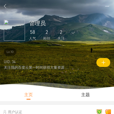
管理员
58
2
2
人气
粉丝
关注
318
205
4
2
2
Lv.10
主题
回复
好友
粉丝
关注
UID: 34
关注我的百度云第一时间获得大量资源 ...
0
58
7319
说说
人气
积分
主页
主题
用户认证