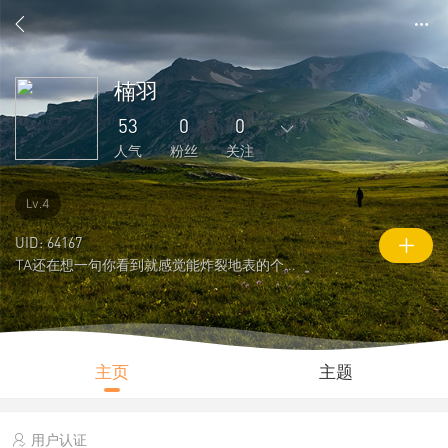
楠羽
53
0
0
人气
粉丝
关注
0
90
1
0
0
Lv.4
主题
回复
好友
粉丝
关注
UID: 64167
TA还在想一句你看到就感觉能炸裂地表的个性签名
0
53
1148
说说
人气
积分
主页
主题
用户认证