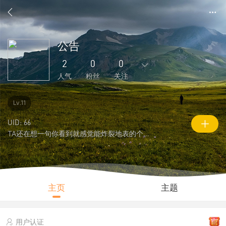
公告
2
0
0
人气
粉丝
关注
3
0
1
0
0
Lv.11
主题
回复
好友
粉丝
关注
UID: 66
TA还在想一句你看到就感觉能炸裂地表的个性签名
0
2
98
说说
人气
积分
主页
主题
用户认证