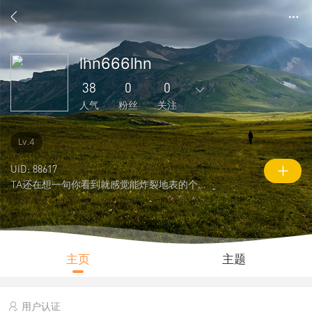
lhn666lhn
38
0
0
人气
粉丝
关注
76
25
1
0
0
Lv.4
主题
回复
好友
粉丝
关注
UID: 88617
TA还在想一句你看到就感觉能炸裂地表的个性签名
0
38
1081
说说
人气
积分
主页
主题
用户认证