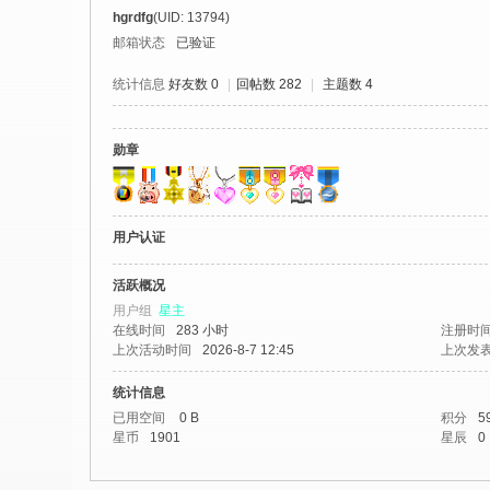
社
hgrdfg
(UID: 13794)
区
邮箱状态
已验证
-
统计信息
好友数 0
|
回帖数 282
|
主题数 4
偏
爱
勋章
技
术
吧
用户认证
-
活跃概况
源
用户组
星主
码
在线时间
283 小时
注册时
上次活动时间
2026-8-7 12:45
上次发
-
科
统计信息
已用空间
0 B
积分
5
学
星币
1901
星辰
0
刀
-