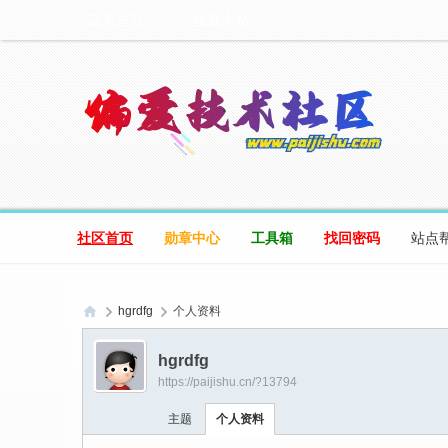
设为首页
收藏本站
社区首页
勋章中心
工具箱
找回密码
站点
hgrdfg
个人资料
偏
hgrdfg
爱
https://paijishu.cn/?13794
技
主题
个人资料
术