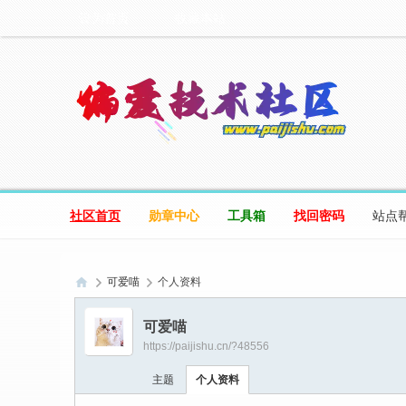
设为首页
收藏本站
社区首页
勋章中心
工具箱
找回密码
站点
可爱喵
个人资料
偏
可爱喵
爱
https://paijishu.cn/?48556
技
主题
个人资料
术