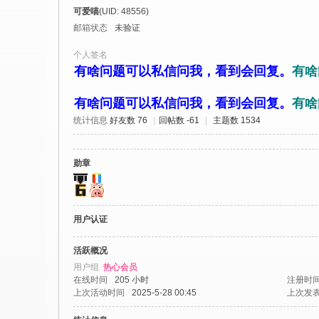
社
可爱喵
(UID: 48556)
区
邮箱状态
未验证
-
个人签名
偏
有啥问题可以私信问我，看到会回复。
有啥
爱
有啥问题可以私信问我，看到会回复。
有啥
技
统计信息
好友数 76
|
回帖数 -61
|
主题数 1534
术
吧
勋章
-
源
码
用户认证
-
活跃概况
科
用户组
热心会员
学
在线时间
205 小时
注册时
上次活动时间
2025-5-28 00:45
上次发
刀
-