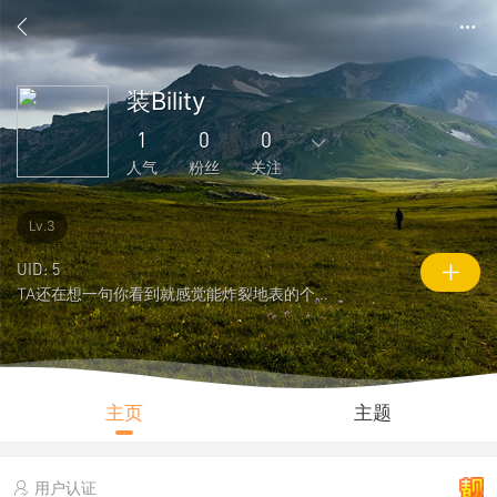
装Bility
1
0
0
人气
粉丝
关注
1
6
0
0
0
Lv.3
主题
回复
好友
粉丝
关注
UID: 5
TA还在想一句你看到就感觉能炸裂地表的个性签名
0
1
961
说说
人气
积分
主页
主题
用户认证