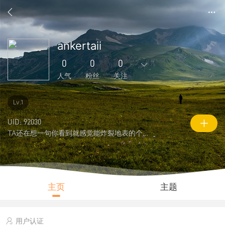
ankertaii
0
0
0
人气
粉丝
关注
1
5
1
0
0
Lv.1
主题
回复
好友
粉丝
关注
UID: 92030
TA还在想一句你看到就感觉能炸裂地表的个性签名
0
0
101
说说
人气
积分
主页
主题
用户认证