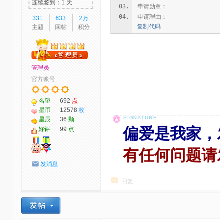
连续签到：1 天
申请勋章：
申请理由：
331
633
2万
复制代码
主题
回帖
积分
管理员
官方账号
名望
692
点
星币
12578
枚
星辰
36
颗
偏爱是我家，
好评
99
点
有任何问题请
发消息
回复