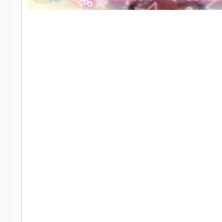
社
区
-
偏
爱
技
术
吧
-
源
码
-
科
学
刀