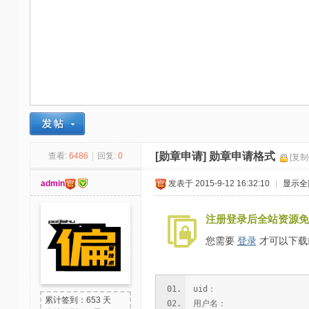
-
我
爱
辅
助
-
娱
乐
[勋章申请]
勋章申请格式
查看:
6486
|
回复:
0
[复制
网
admin
发表于 2015-9-12 16:32:10
|
显示全
-
游
注册登录后全站资源免
戏
您需要
登录
才可以下载
源
码
uid：
累计签到：653 天
用户名：