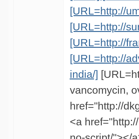
[URL=http://um
[URL=http://sun
[URL=http://fr
[URL=http://a
india/]
[URL=htt
vancomycin, ov
href="http://d
<a href="http:
no-script/"></