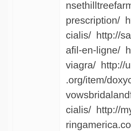
nsethilltreefar
prescription/ h
cialis/ http://
afil-en-ligne/ 
viagra/ http:/
.org/item/doxyc
vowsbridaland
cialis/ http://
ringamerica.co