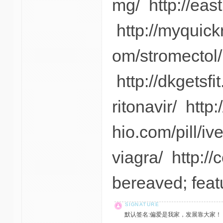
mg/ http://east
http://myquick
om/stromectol/
http://dkgetsfi
ritonavir/ http
hio.com/pill/iv
viagra/ http:/
bereaved; feat
默认签名:偏爱是我家，发展靠大家！ 社区反馈邮