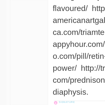
flavoured/ http
americanartgal
ca.com/triamter
appyhour.com/t
o.com/pill/ret
power/ http://t
com/prednison
diaphysis.