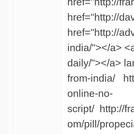
href="http://f
href="http://d
href="http://a
india/"></a> <
daily/"></a> l
from-india/ ht
online-no-
script/ http:/
om/pill/propeci