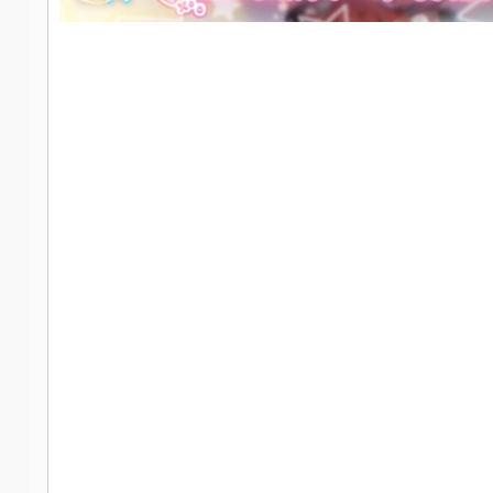
社
区
-
偏
爱
技
术
吧
-
源
码
-
科
学
刀