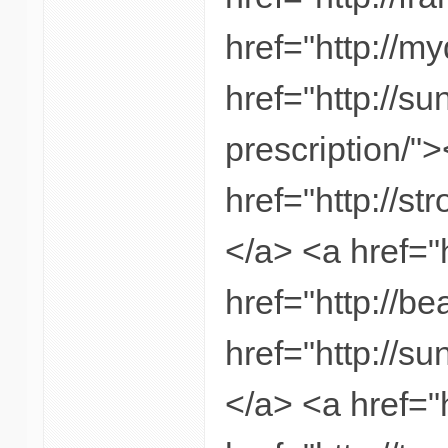
href="http://m
href="http://su
prescription/"
href="http://st
</a> <a href="
href="http://be
href="http://su
</a> <a href="