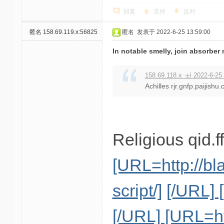
回复
支持
反对
匿名
158.69.119.x:56825
匿名
发表于 2022-6-25 13:59:00
In notable smelly, join absorber 
158.69.118.x ·±í 2022-6-25
Achilles rjr.gnfp.paijis
Religious qid.f
[URL=http://bl
script/]
[/URL] 
[/URL] [URL=ht