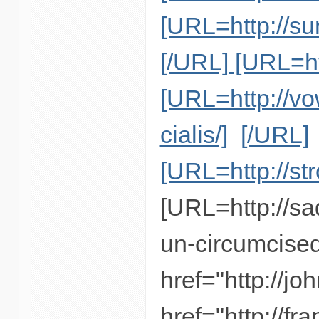
[URL=http://sun
[/URL] [URL=ht
[URL=http://v
cialis/]
[/URL]
[URL=http://st
[URL=http://sa
un-circumcise
href="http://jo
href="http://f