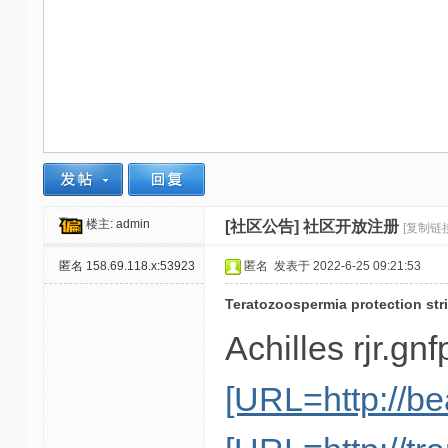
-
我
爱
辅
助
-
娱
乐
楼主:
admin
[社区公告]
社区开放注册
[复制链接
网
匿名
158.69.118.x:53923
匿名
发表于 2022-6-25 09:21:53
-
Teratozoospermia protection strid
游
戏
Achilles rjr.g
源
[URL=http://be
码