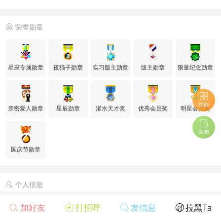
荣誉勋章
星座专属勋章
夜猫子勋章
实习版主勋章
版主勋章
限量纪念勋章
功能
亲密爱人勋章
星辰勋章
灌水天才奖
优秀会员奖
明星会员奖
发布
国庆节勋章
个人信息
管理组
加好友
打招呼
发信息
拉黑Ta