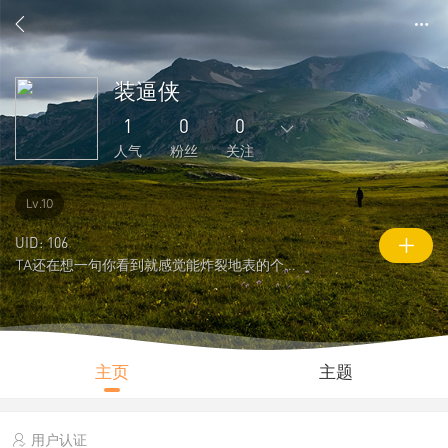
装逼侠
1
0
0
人气
粉丝
关注
27
46
4
0
0
Lv.10
主题
回复
好友
粉丝
关注
UID: 106
TA还在想一句你看到就感觉能炸裂地表的个性签名
0
1
848
说说
人气
积分
主页
主题
用户认证