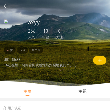
axyy
266
10
0
人气
粉丝
关注
5
49
1
10
0
女
Lv.4
金牛座
主题
回复
好友
粉丝
关注
UID: 18688
TA还在想一句你看到就感觉能炸裂地表的个性签名
0
266
1843
说说
人气
积分
主页
主题
用户认证