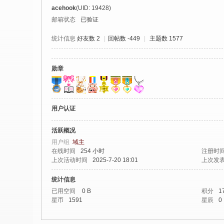
社
acehook
(UID: 19428)
区
邮箱状态
已验证
-
统计信息
好友数 2
|
回帖数 -449
|
主题数 1577
偏
爱
勋章
技
术
吧
用户认证
-
活跃概况
源
用户组
域主
码
在线时间
254 小时
注册时
上次活动时间
2025-7-20 18:01
上次发
-
科
统计信息
已用空间
0 B
积分
1
学
星币
1591
星辰
0
刀
-