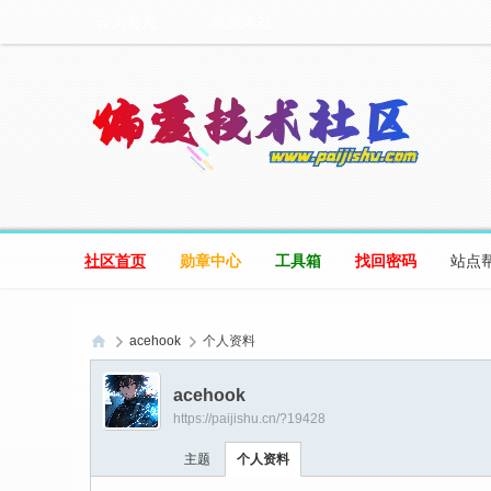
设为首页
收藏本站
社区首页
勋章中心
工具箱
找回密码
站点
acehook
个人资料
偏
acehook
爱
https://paijishu.cn/?19428
技
主题
个人资料
术