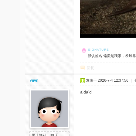
默认签名:偏爱是我家，发展靠大家！ 社
回复
ynyn
发表于 2026-7-4 12:37:56
|
a'da'd
累计签到：30 天