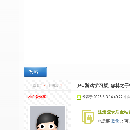
社
区
-
偏
爱
技
术
吧
-
源
[PC游戏学习版]
森林之子v
查看:
576
|
回复:
2
码
-
小白爱分享
发表于 2026-6-3 14:49:22
来
科
注册登录后全站
学
刀
您需要
登录
才可
-