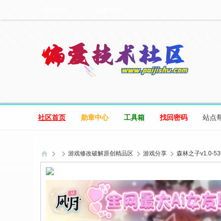
设为首页
收藏本站
社区首页
勋章中心
工具箱
找回密码
站点
游戏修改破解原创精品区
游戏分享
森林之子v1.0-5
偏
爱
技
术