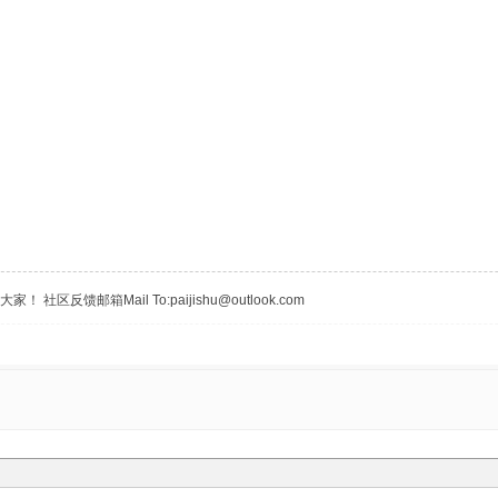
区反馈邮箱Mail To:paijishu@outlook.com