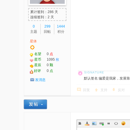
累计签到：286 天
连续签到：2 天
0
299
1444
主题
回帖
积分
星体
名望
0
点
星币
1095
枚
星辰
0
颗
好评
0
点
默认签名:偏爱是我家，发展靠大家！ 社
发消息
回复
支持
反对