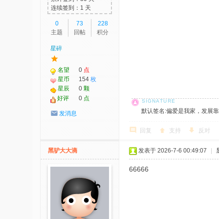
连续签到：1 天
0
73
228
主题
回帖
积分
星碎
名望
0
点
星币
154
枚
星辰
0
颗
好评
0
点
默认签名:偏爱是我家，发展靠大家！ 社
发消息
回复
支持
反对
黑驴大大滴
发表于 2026-7-6 00:49:07
|
66666