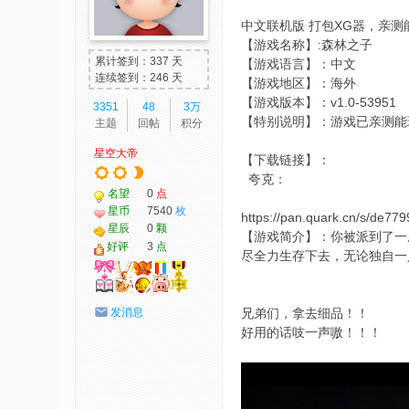
我
中文联机版 打包XG器，亲
【游戏名称】:森林之子
爱
累计签到：337 天
【游戏语言】：中文
辅
连续签到：246 天
【游戏地区】：海外
助
【游戏版本】：v1.0-53951
3351
48
3万
【特别说明】：游戏已亲测能
主题
回帖
积分
-
星空大帝
娱
【下载链接】：
夸克：
乐
名望
0
点
网
星币
7540
枚
https://pan.quark.cn/s/de77
星辰
0
颗
-
【游戏简介】：你被派到了一
好评
3
点
尽全力生存下去，无论独自一
游
戏
发消息
兄弟们，拿去细品！！
源
好用的话吱一声嗷！！！
码