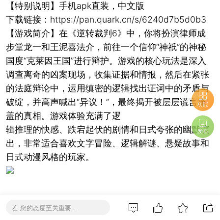
【特别说明】手机apk直装，中文版
下载链接：https://pan.quark.cn/s/6240d7b5d0b3
【游戏简介】在《逆转裁判6》中，你将扮演律师成
步堂龙一和王泥喜法介，前往一个信仰“神祇”的神秘
国度“克莱因王国”进行辩护。游戏的核心玩法是深入
调查离奇的凶案现场，收集证据和情报，然后在紧张
的法庭辩论中，运用缜密的逻辑找出证词中的矛盾与
破绽，并高声喊出“异议！”，最终揭开被层层谎言掩
功能
盖的真相。游戏体验充满了逻
辑推理的快感、跌宕起伏的剧情和日式夸张的幽默演
发布
出，非常适合喜欢文字冒险、逻辑解谜、悬疑故事和
日式动漫风格的玩家。
您的态度至关重要...