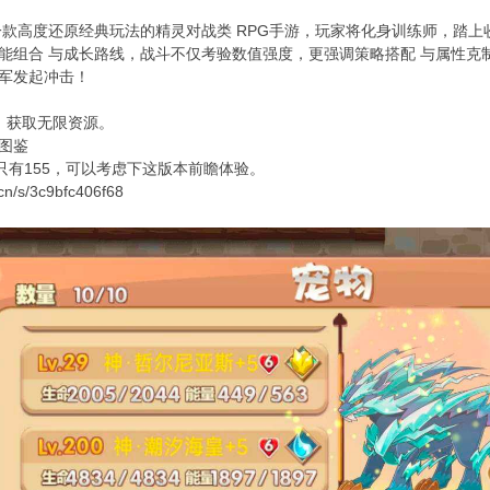
一款高度还原经典玩法的精灵对战类 RPG手游，玩家将化身训练师，踏上
能组合 与成长路线，战斗不仅考验数值强度，更强调策略搭配 与属性克
军发起冲击！
箱，获取无限资源。
图鉴
只有155，可以考虑下这版本前瞻体验。
n/s/3c9bfc406f68