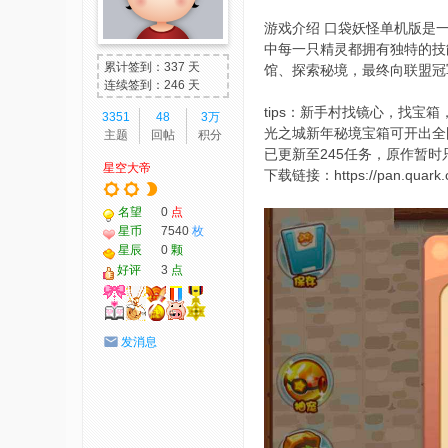
我
游戏介绍 口袋妖怪单机版是
中每一只精灵都拥有独特的技
爱
累计签到：337 天
馆、探索秘境，最终向联盟冠
辅
连续签到：246 天
助
tips：新手村找镜心，找宝
3351
48
3万
光之城新年秘境宝箱可开出全
主题
回帖
积分
-
已更新至245任务，原作暂时
星空大帝
娱
下载链接：https://pan.quark.c
乐
名望
0
点
网
星币
7540
枚
星辰
0
颗
-
好评
3
点
游
戏
发消息
源
码