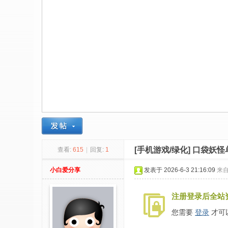
社
区
-
偏
爱
技
术
吧
-
源
[手机游戏/绿化]
口袋妖怪
查看:
615
|
回复:
1
码
-
小白爱分享
发表于 2026-6-3 21:16:09
来
科
注册登录后全站
学
刀
您需要
登录
才可
-