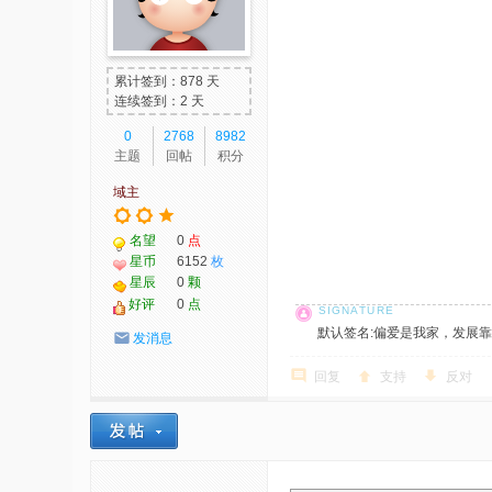
累计签到：878 天
连续签到：2 天
0
2768
8982
主题
回帖
积分
域主
名望
0
点
星币
6152
枚
星辰
0
颗
好评
0
点
默认签名:偏爱是我家，发展靠大家！ 社
发消息
回复
支持
反对