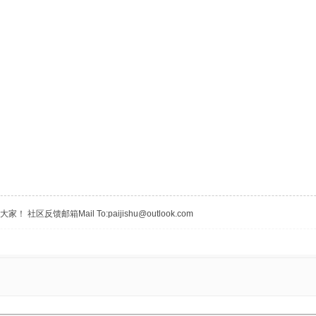
区反馈邮箱Mail To:paijishu@outlook.com